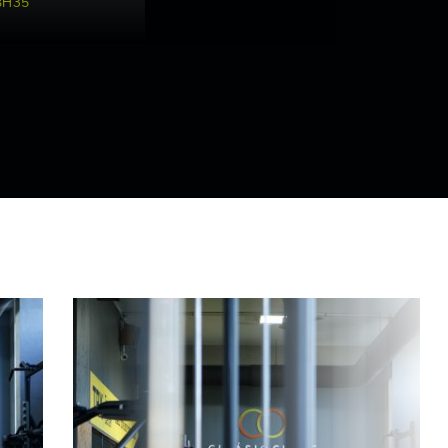
8H35
CORE
19H