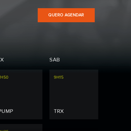
QUERO AGENDAR
EX
SÁB
7H50
9H15
PUMP
TRX