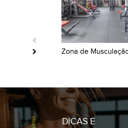
18H50
17H10
Zona de Musculaçã
PUMP
PILATES
19H30
18H10
TRX
PILATES
DICAS E