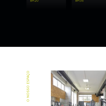
8H20
8H35
PILATES
CORE
9H15
9H15
PILATES
ZUMBA
O NOSSO ESPAÇO