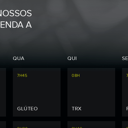
NOSSOS
GENDA A
QUA
QUI
S
7H45
08H
GLÚTEO
TRX