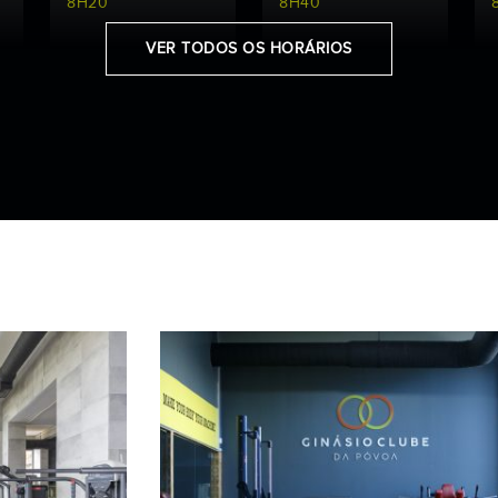
8H20
8H40
VER TODOS OS HORÁRIOS
PILATES
CORE
9H15
PILATES
19H15