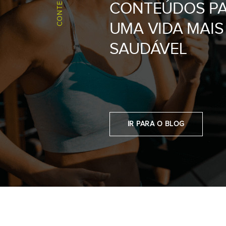
CONTEÚDOS
CONTEÚDOS P
20H05
19H10
UMA VIDA MAIS
SAUDÁVEL
KARATÉ
PILATES
20H10
IR PARA O BLOG
PILATES