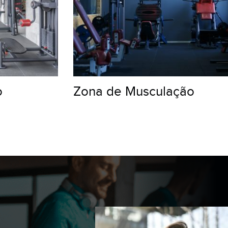
ZUMBA
18H50
o
Zona de Musculação
GLÚTEO
19H30
TRX